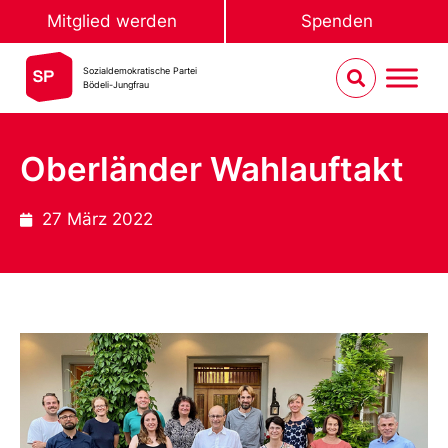
Mitglied werden
Spenden
Sozialdemokratische Partei
Bödeli-Jungfrau
Oberländer Wahlauftakt
27 März 2022