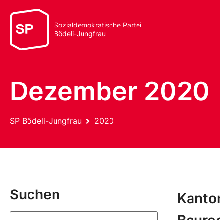
Sozialdemokratische Partei
Bödeli-Jungfrau
Dezember 2020
SP Bödeli-Jungfrau
2020
Suchen
Kanton