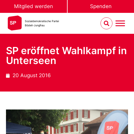
Mitglied werden
Spenden
Sozialdemokratische Partei
Bödeli-Jungfrau
SP eröffnet Wahlkampf in
Unterseen
20 August 2016